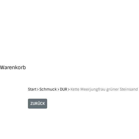
Skip
to
main
content
Search
Hit enter to search or ESC to close
Close
Warenkorb
Cart
Start
Schmuck
DUR
Kette Meerjungfrau grüner Steinsand
ZURÜCK