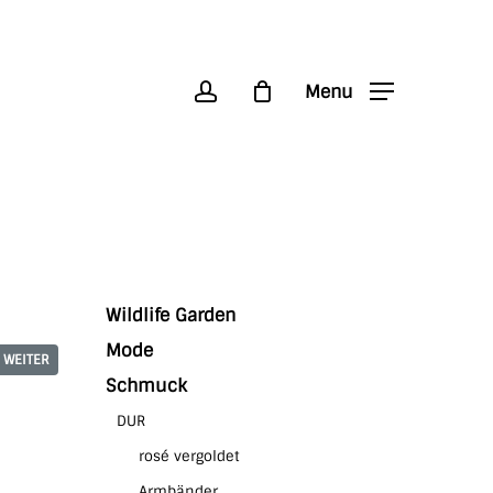
account
Menu
Wildlife Garden
Mode
WEITER
Schmuck
DUR
rosé vergoldet
Armbänder