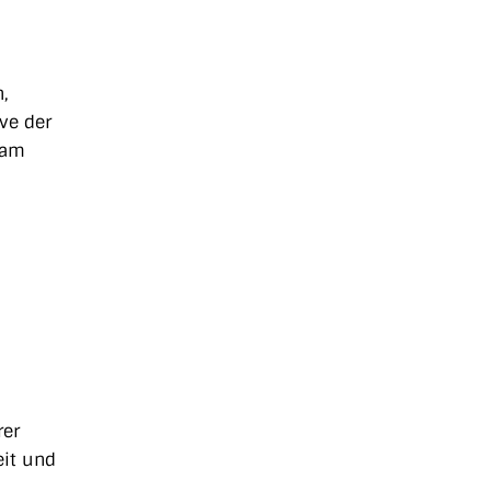
,
ve der
eam
rer
eit und