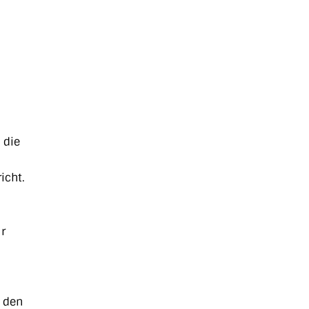
 die
icht.
r
r den