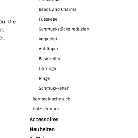
Beads and Charms
Fusskette
au. Die
d,
Schmuckstücke reduziert
er.
Vergoldet
Anhänger
Basisketten
Ohrringe
Ringe
Schmuckketten
Bernsteinschmuck
Holzschmuck
Accessoires
Neuheiten