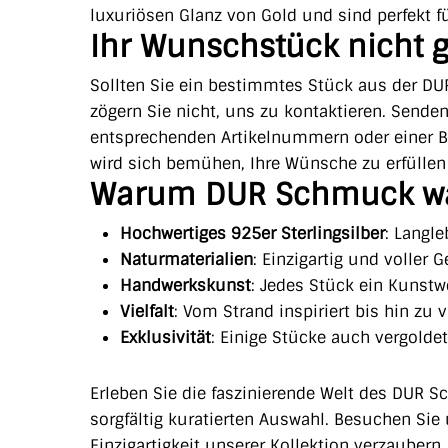
luxuriösen Glanz von Gold und sind perfekt f
Ihr Wunschstück nicht g
Sollten Sie ein bestimmtes Stück aus der DU
zögern Sie nicht, uns zu kontaktieren. Sende
entsprechenden Artikelnummern oder einer 
wird sich bemühen, Ihre Wünsche zu erfülle
Warum DUR Schmuck w
Hochwertiges 925er Sterlingsilber
: Langle
Naturmaterialien
: Einzigartig und voller 
Handwerkskunst
: Jedes Stück ein Kunstw
Vielfalt
: Vom Strand inspiriert bis hin zu 
Exklusivität
: Einige Stücke auch vergoldet 
Erleben Sie die faszinierende Welt des DUR S
sorgfältig kuratierten Auswahl. Besuchen Si
Einzigartigkeit unserer Kollektion verzaubern.