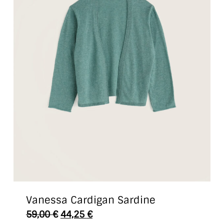
Vanessa Cardigan Sardine
Dieses
59,00
€
44,25
€