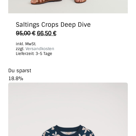
Saltings Crops Deep Dive
Dieses
95,00
€
66,50
€
Produkt
inkl. MwSt.
weist
zzgl.
Versandkosten
Lieferzeit:
3-5 Tage
mehrere
Varianten
Du sparst
auf.
18.8%
Die
Optionen
können
auf
der
Produktseite
gewählt
werden