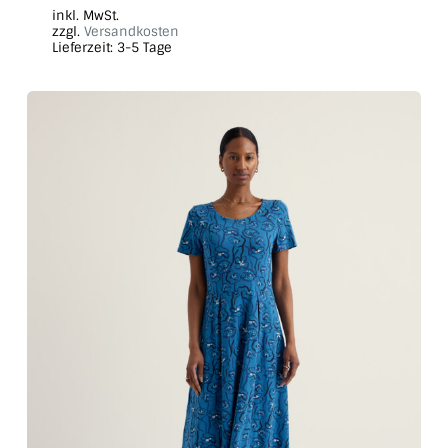
Produkt
inkl. MwSt.
weist
zzgl.
Versandkosten
Lieferzeit:
3-5 Tage
mehrere
Varianten
auf.
Die
Optionen
können
auf
der
Produktseite
gewählt
werden