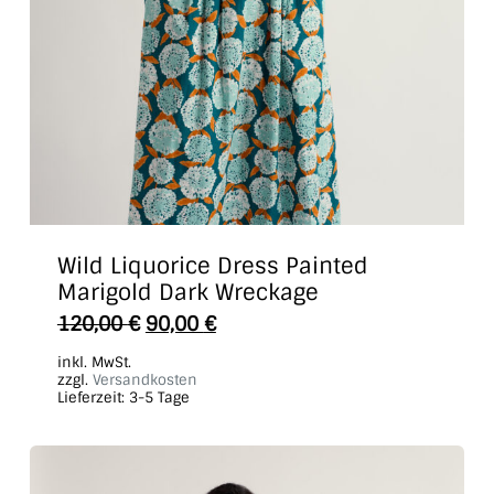
Wild Liquorice Dress Painted
Marigold Dark Wreckage
Dieses
120,00
€
90,00
€
Produkt
inkl. MwSt.
weist
zzgl.
Versandkosten
Lieferzeit:
3-5 Tage
mehrere
Varianten
auf.
Die