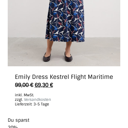
Emily Dress Kestrel Flight Maritime
Dieses
99,00
€
69,30
€
Produkt
inkl. MwSt.
weist
zzgl.
Versandkosten
Lieferzeit:
3-5 Tage
mehrere
Varianten
Du sparst
auf.
20%