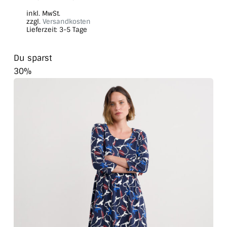
Produkt
inkl. MwSt.
weist
zzgl.
Versandkosten
Lieferzeit:
3-5 Tage
mehrere
Varianten
Du sparst
auf.
30%
Die
Optionen
können
auf
der
Produktseite
gewählt
werden