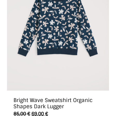
Bright Wave Sweatshirt Organic
Shapes Dark Lugger
Dieses
85,00
€
69,00
€