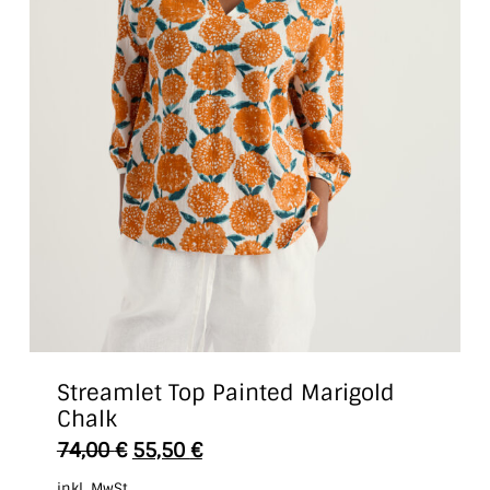
Streamlet Top Painted Marigold
Chalk
Dieses
74,00
€
55,50
€
Produkt
inkl. MwSt.