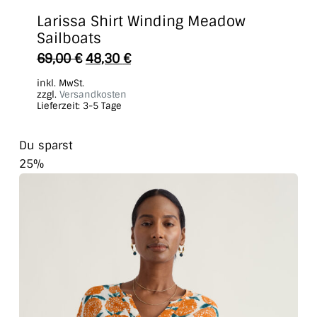
Larissa Shirt Winding Meadow
Sailboats
Dieses
69,00
€
48,30
€
Produkt
inkl. MwSt.
weist
zzgl.
Versandkosten
Lieferzeit:
3-5 Tage
mehrere
Varianten
Du sparst
auf.
25%
Die
Optionen
können
auf
der
Produktseite
gewählt
werden