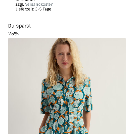
weist
zzgl.
Versandkosten
Lieferzeit:
3-5 Tage
mehrere
Varianten
Du sparst
auf.
25%
Die
Optionen
können
auf
der
Produktseite
gewählt
werden