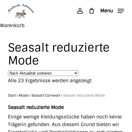
Skip
Menu
to
account
main
Search
Close
Warenkorb
content
Cart
Seasalt reduzierte
Mode
Nach
Alle 23 Ergebnisse werden angezeigt
Aktualität
sortiert
Start
Mode
Seasalt Cornwall
Seasalt reduzierte Mode
Seasalt reduzierte Mode
Einige wenige Kleidungsstücke haben noch keine
Trägerin gefunden. Aus diesem Grund bieten wir