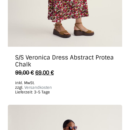
S/S Veronica Dress Abstract Protea
Chalk
Dieses
99,00
€
69,00
€
Produkt
inkl. MwSt.
weist
zzgl.
Versandkosten
Lieferzeit:
3-5 Tage
mehrere
Varianten
auf.
Die
Optionen