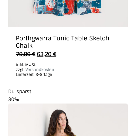
Porthgwarra Tunic Table Sketch
Chalk
Dieses
79,00
€
63,20
€
Produkt
inkl. MwSt.
weist
zzgl.
Versandkosten
Lieferzeit:
3-5 Tage
mehrere
Varianten
Du sparst
auf.
30%
Die
Optionen
können
auf
der