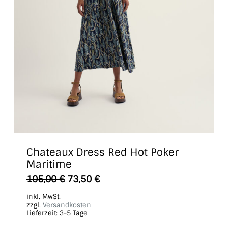
Chateaux Dress Red Hot Poker
Maritime
Dieses
105,00
€
73,50
€
Produkt
inkl. MwSt.
weist
zzgl.
Versandkosten
Lieferzeit:
3-5 Tage
mehrere