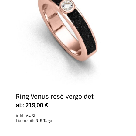
Ring Venus rosé vergoldet
Dieses
ab:
219,00
€
Produkt
inkl. MwSt.
weist
Lieferzeit:
3-5 Tage
mehrere
Varianten