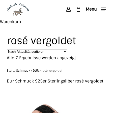
Skip
Menu
to
account
main
Search
Close
Warenkorb
content
Cart
rosé vergoldet
Nach
Alle 7 Ergebnisse werden angezeigt
Aktualität
sortiert
Start
Schmuck
DUR
rosé vergoldet
Dur Schmuck 925er Sterlingsilber rosé vergoldet