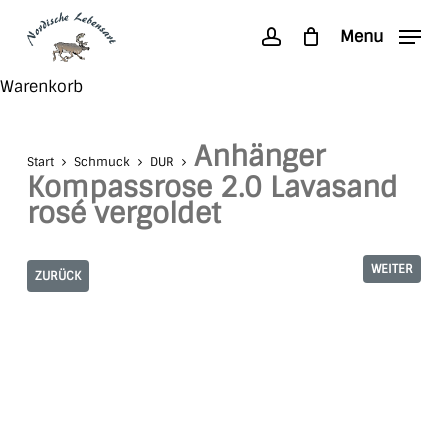
Skip
Menu
to
account
main
Search
Close
Warenkorb
content
Cart
Anhänger
Start
Schmuck
DUR
Kompassrose 2.0 Lavasand
rosé vergoldet
WEITER
ZURÜCK