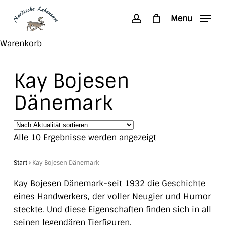
Skip
Menu
to
account
main
Search
Close
Warenkorb
content
Cart
Kay Bojesen
Dänemark
Nach
Alle 10 Ergebnisse werden angezeigt
Aktualität
sortiert
Start
Kay Bojesen Dänemark
Kay Bojesen Dänemark-seit 1932 die Geschichte
eines Handwerkers, der voller Neugier und Humor
steckte. Und diese Eigenschaften finden sich in all
seinen legendären Tierfiguren.