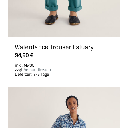
Waterdance Trouser Estuary
Dieses
94,90
€
Produkt
inkl. MwSt.
weist
zzgl.
Versandkosten
Lieferzeit:
3-5 Tage
mehrere
Varianten
auf.
Die
Optionen
können
auf