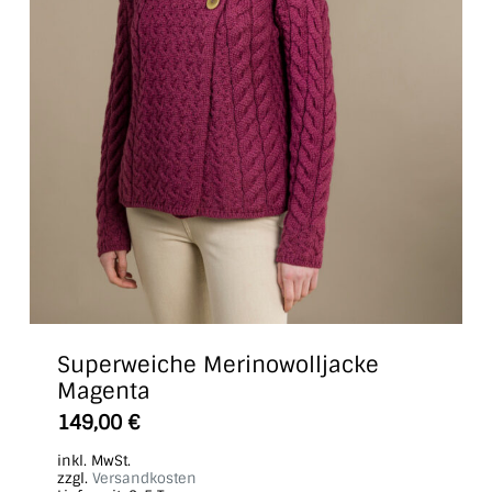
Superweiche Merinowolljacke
Magenta
Dieses
149,00
€
Produkt
inkl. MwSt.
weist
zzgl.
Versandkosten