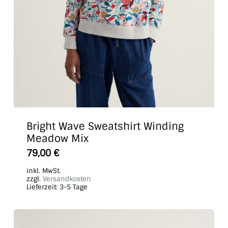
Bright Wave Sweatshirt Winding
Meadow Mix
Dieses
79,00
€
Produkt
inkl. MwSt.
weist
zzgl.
Versandkosten
Lieferzeit:
3-5 Tage
mehrere
Varianten
auf.