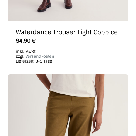
Waterdance Trouser Light Coppice
Dieses
94,90
€
Produkt
inkl. MwSt.
weist
zzgl.
Versandkosten
Lieferzeit:
3-5 Tage
mehrere
Varianten
auf.
Die
Optionen
können
auf
der
Produktseite
gewählt