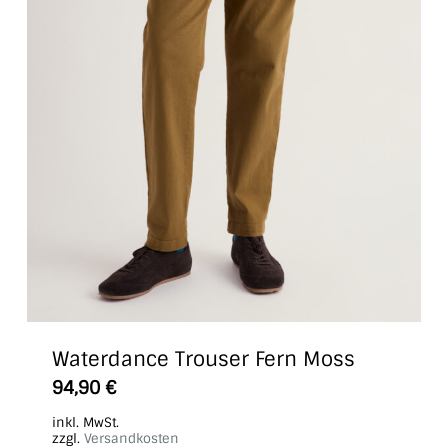
werden
Waterdance Trouser Fern Moss
Dieses
94,90
€
Produkt
inkl. MwSt.
weist
zzgl.
Versandkosten