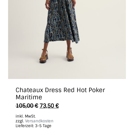
Chateaux Dress Red Hot Poker
Maritime
Dieses
105,00
€
73,50
€
Produkt
inkl. MwSt.
weist
zzgl.
Versandkosten
Lieferzeit:
3-5 Tage
mehrere