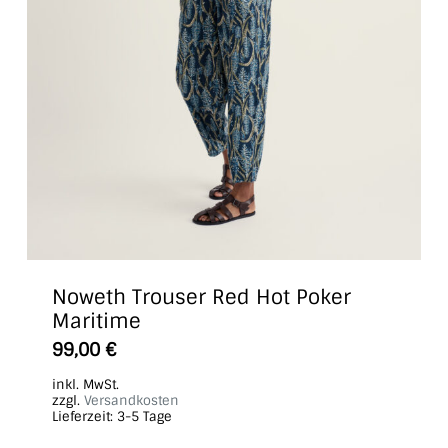
Noweth Trouser Red Hot Poker
Maritime
Dieses
99,00
€
Produkt
inkl. MwSt.
weist
zzgl.
Versandkosten
Lieferzeit:
3-5 Tage
mehrere