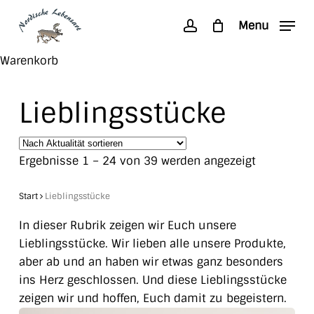
Skip
Menu
to
account
main
Search
Close
Warenkorb
content
Cart
Lieblingsstücke
Nach
Ergebnisse 1 – 24 von 39 werden angezeigt
Aktualität
sortiert
Start
Lieblingsstücke
In dieser Rubrik zeigen wir Euch unsere
Lieblingsstücke. Wir lieben alle unsere Produkte,
aber ab und an haben wir etwas ganz besonders
ins Herz geschlossen. Und diese Lieblingsstücke
zeigen wir und hoffen, Euch damit zu begeistern.