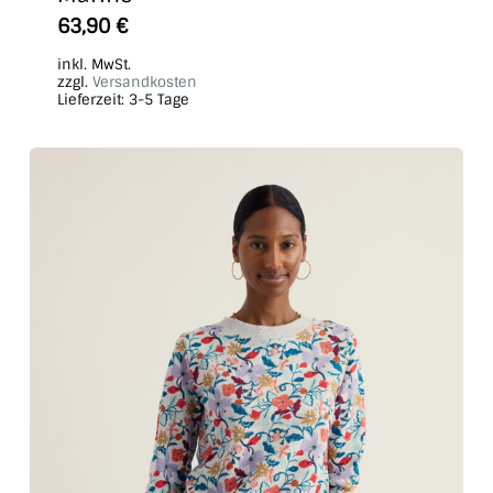
Dieses
63,90
€
Produkt
inkl. MwSt.
weist
zzgl.
Versandkosten
Lieferzeit:
3-5 Tage
mehrere
Varianten
auf.
Die
Optionen
können
auf
der
Produktseite
gewählt
werden