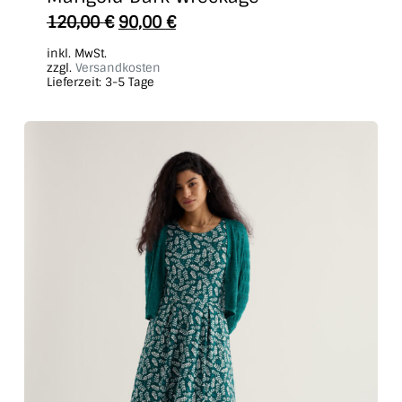
Dieses
120,00
€
90,00
€
Produkt
inkl. MwSt.
weist
zzgl.
Versandkosten
Lieferzeit:
3-5 Tage
mehrere
Varianten
auf.
Die
Optionen
können
auf
der
Produktseite
gewählt
werden