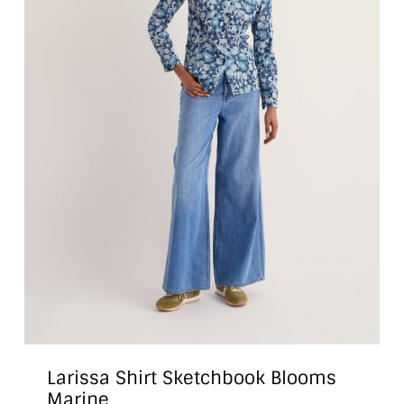
der
Produktseite
gewählt
werden
Larissa Shirt Sketchbook Blooms
Marine