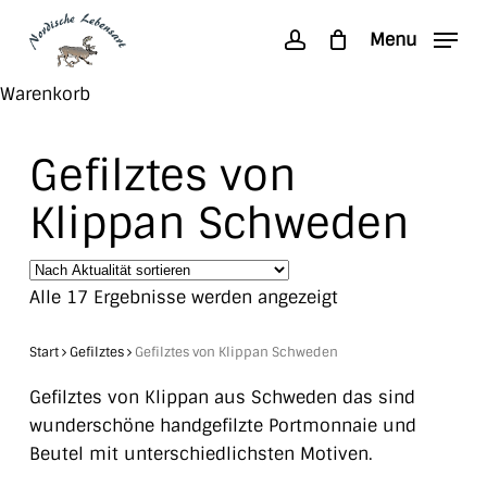
Skip
Menu
to
account
main
Search
Close
Warenkorb
content
Cart
Gefilztes von
Klippan Schweden
Nach
Alle 17 Ergebnisse werden angezeigt
Aktualität
sortiert
Start
Gefilztes
Gefilztes von Klippan Schweden
Gefilztes von Klippan aus Schweden das sind
wunderschöne handgefilzte Portmonnaie und
Beutel mit unterschiedlichsten Motiven.