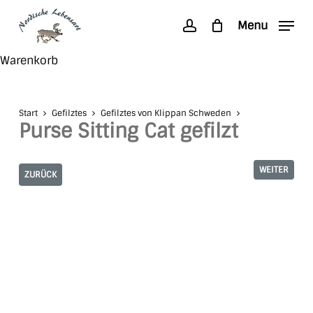
Skip
Menu
to
account
main
Search
Close
Warenkorb
content
Cart
Start
Gefilztes
Gefilztes von Klippan Schweden
Purse Sitting Cat gefilzt
WEITER
ZURÜCK