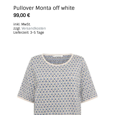
Pullover Monta off white
Dieses
99,00
€
Produkt
inkl. MwSt.
weist
zzgl.
Versandkosten
Lieferzeit:
3-5 Tage
mehrere
Varianten
auf.
Die
Optionen
können
auf
der
Produktseite
gewählt
werden