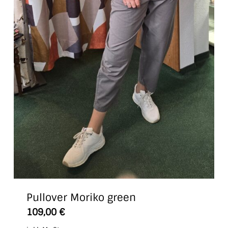
Pullover Moriko green
Dieses
109,00
€
Produkt