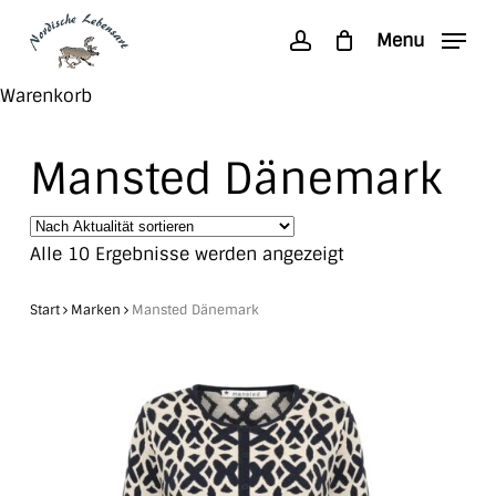
Skip
Menu
to
account
main
Search
Close
Warenkorb
content
Cart
Mansted Dänemark
Nach
Alle 10 Ergebnisse werden angezeigt
Aktualität
sortiert
Start
Marken
Mansted Dänemark