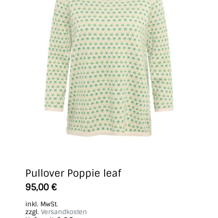
Pullover Poppie leaf
Dieses
95,00
€
Produkt
inkl. MwSt.
weist
zzgl.
Versandkosten