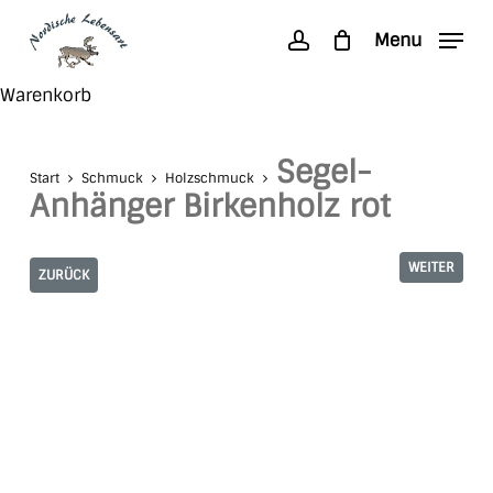
Skip
Menu
to
account
main
Search
Close
Warenkorb
content
Cart
Segel-
Start
Schmuck
Holzschmuck
Anhänger Birkenholz rot
WEITER
ZURÜCK