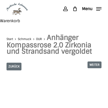
Skip
Menu
to
account
main
Search
Close
Warenkorb
content
Cart
Anhänger
Start
Schmuck
DUR
Kompassrose 2.0 Zirkonia
und Strandsand vergoldet
WEITER
ZURÜCK