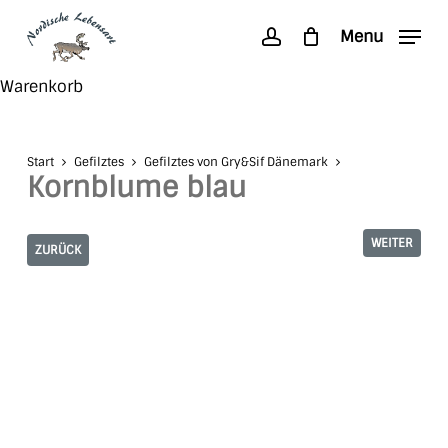
Skip
Menu
to
account
main
Search
Close
Warenkorb
content
Cart
Start
Gefilztes
Gefilztes von Gry&Sif Dänemark
Kornblume blau
WEITER
ZURÜCK