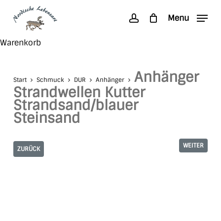
Skip
Menu
to
account
main
Search
Close
Warenkorb
content
Cart
Anhänger
Start
Schmuck
DUR
Anhänger
Strandwellen Kutter
Strandsand/blauer
Steinsand
WEITER
ZURÜCK