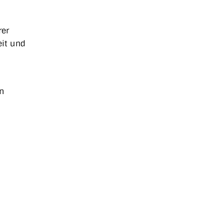
rer
eit und
n