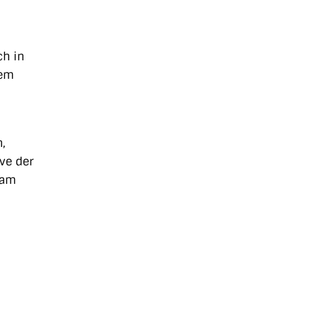
ch in
dem
,
ve der
eam