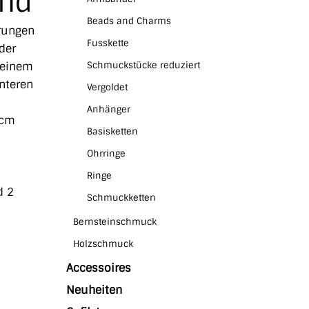
and
Beads and Charms
rungen
Fusskette
der
 einem
Schmuckstücke reduziert
nteren
Vergoldet
Anhänger
 cm
Basisketten
Ohrringe
Ringe
d 2
Schmuckketten
Bernsteinschmuck
Holzschmuck
Accessoires
Neuheiten