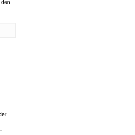
r den
der
–