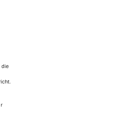
 die
icht.
r