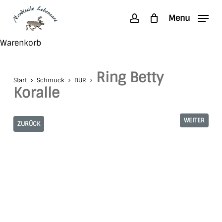
Skip
Menu
to
account
main
Search
Close
Warenkorb
content
Cart
Ring Betty
Start
Schmuck
DUR
Koralle
WEITER
ZURÜCK