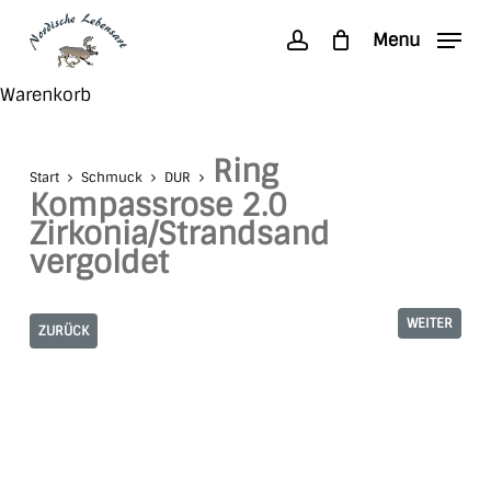
Skip
Menu
to
account
main
Search
Close
Warenkorb
content
Cart
Ring
Start
Schmuck
DUR
Kompassrose 2.0
Zirkonia/Strandsand
vergoldet
WEITER
ZURÜCK