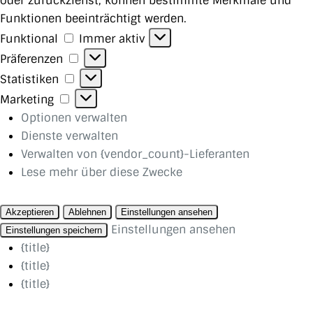
oder zurückziehst, können bestimmte Merkmale und
Funktionen beeinträchtigt werden.
Funktional
Funktional
Immer aktiv
Präferenzen
Präferenzen
Statistiken
Statistiken
Marketing
Marketing
Optionen verwalten
Dienste verwalten
Verwalten von {vendor_count}-Lieferanten
Lese mehr über diese Zwecke
Akzeptieren
Ablehnen
Einstellungen ansehen
Einstellungen ansehen
Einstellungen speichern
{title}
{title}
{title}