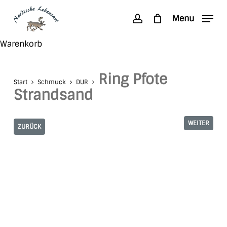
Skip
Menu
to
account
main
Search
Close
Warenkorb
content
Cart
Ring Pfote
Start
Schmuck
DUR
Strandsand
WEITER
ZURÜCK