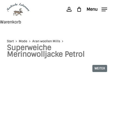
Skip
Menu
to
account
main
Search
Close
Warenkorb
content
Cart
Start
Mode
Aran woollen Mills
Superweiche
Merinowolljacke Petrol
WEITER