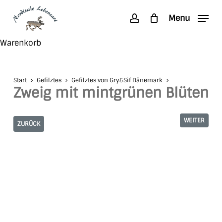
Skip
Menu
to
account
main
Search
Close
Warenkorb
content
Cart
Start
Gefilztes
Gefilztes von Gry&Sif Dänemark
Zweig mit mintgrünen Blüten
WEITER
ZURÜCK