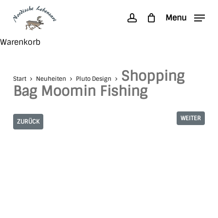
Skip
Menu
to
account
main
Search
Close
Warenkorb
content
Cart
Shopping
Start
Neuheiten
Pluto Design
Bag Moomin Fishing
WEITER
ZURÜCK