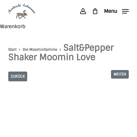
Skip
Menu
to
account
main
Search
Close
Warenkorb
content
Cart
Salt&Pepper
Start
Die Moominfamilie
Shaker Moomin Love
WEITER
ZURÜCK