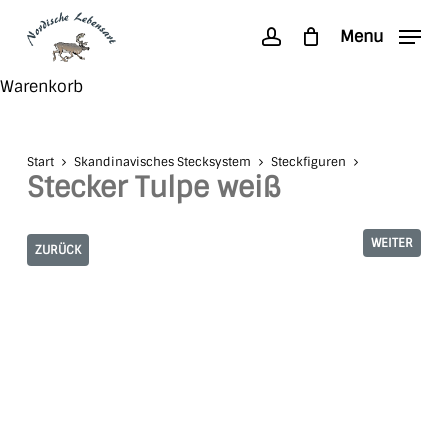
Skip
Menu
to
account
main
Search
Close
Warenkorb
content
Cart
Start
Skandinavisches Stecksystem
Steckfiguren
Stecker Tulpe weiß
WEITER
ZURÜCK