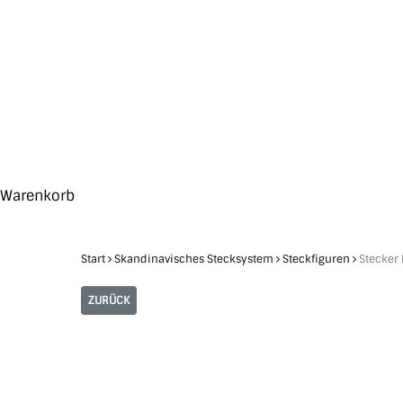
Skip
to
main
content
Search
Hit enter to search or ESC to close
Close
Warenkorb
Cart
Start
Skandinavisches Stecksystem
Steckfiguren
Stecker
ZURÜCK