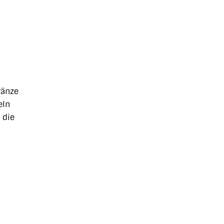
ränze
eln
 die