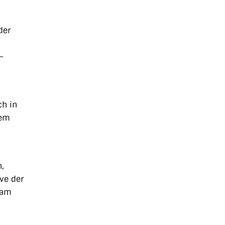
der
–
ch in
dem
,
ve der
eam