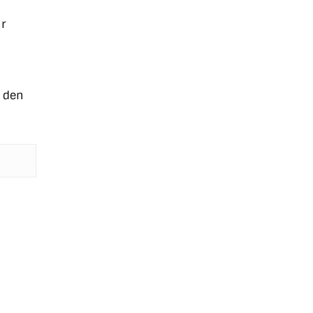
r
r den