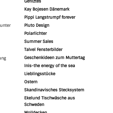
Gefilztes
Kay Bojesen Dänemark
Pippi Langstrumpf forever
(unter
Pluto Design
Polarlichter
Summer Sales
Talvel Fensterbilder
Geschenkideen zum Muttertag
ung
Inis-the energy of the sea
Lieblingsstücke
Ostern
Skandinavisches Stecksystem
Ekelund Tischwäsche aus
Schweden
Wolldecken