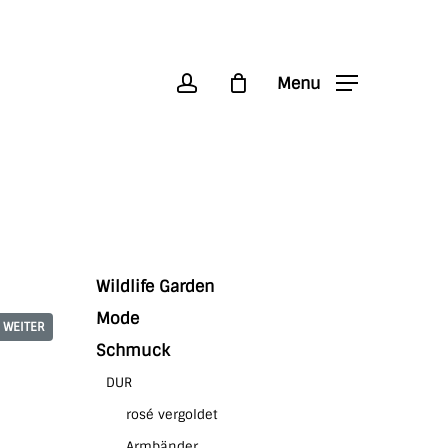
account
Menu
Wildlife Garden
Mode
WEITER
Schmuck
DUR
rosé vergoldet
Armbänder