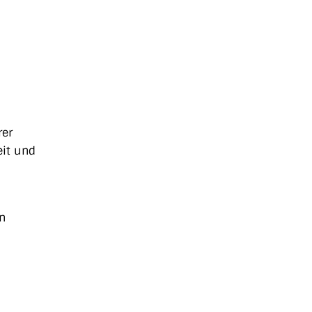
rer
eit und
n