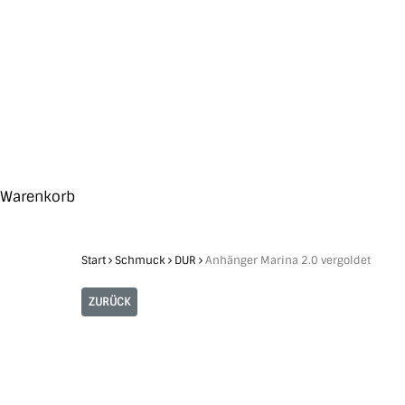
Skip
to
main
content
Search
Hit enter to search or ESC to close
Close
Warenkorb
Cart
Start
Schmuck
DUR
Anhänger Marina 2.0 vergoldet
ZURÜCK