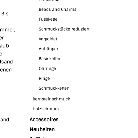
Beads and Charms
 Bis
Fusskette
immer,
Schmuckstücke reduziert
er
Vergoldet
laub
Anhänger
e
Basisketten
ndsand
Ohrringe
genen
Ringe
Schmuckketten
Bernsteinschmuck
Holzschmuck
sand
Accessoires
Neuheiten