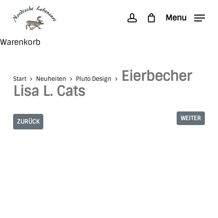
Skip
Menu
to
account
main
Search
Close
Warenkorb
content
Cart
Eierbecher
Start
Neuheiten
Pluto Design
Lisa L. Cats
WEITER
ZURÜCK