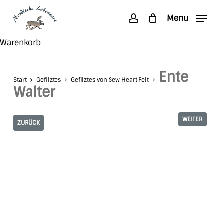
Skip
Menu
to
account
main
Search
Close
Warenkorb
content
Cart
Ente
Start
Gefilztes
Gefilztes von Sew Heart Felt
Walter
WEITER
ZURÜCK