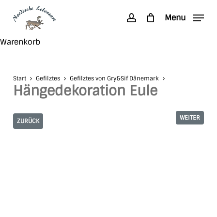
Skip
Menu
to
account
main
Search
Close
Warenkorb
content
Cart
Start
Gefilztes
Gefilztes von Gry&Sif Dänemark
Hängedekoration Eule
WEITER
ZURÜCK