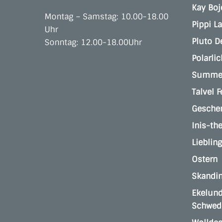
Kay Bo
Montag – Samstag: 10.00-18.00
Pippi L
Uhr
Pluto D
Sonntag: 12.00-18.00Uhr
Polarlic
Summer
Talvel F
Gesche
Inis-th
Lieblin
Ostern
Skandi
Ekelund
Schwed