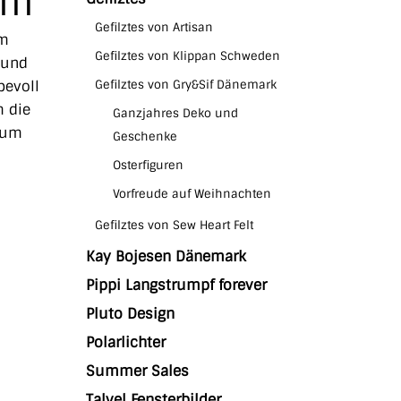
cm
Gefilztes von Artisan
em
Gefilztes von Klippan Schweden
 und
bevoll
Gefilztes von Gry&Sif Dänemark
m die
Ganzjahres Deko und
 zum
Geschenke
Osterfiguren
Vorfreude auf Weihnachten
Gefilztes von Sew Heart Felt
Kay Bojesen Dänemark
Pippi Langstrumpf forever
Pluto Design
Polarlichter
Summer Sales
Talvel Fensterbilder