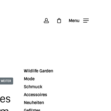
account
Menu
Wildlife Garden
Mode
WEITER
Schmuck
Accessoires
nes
Neuheiten
Gefilztes