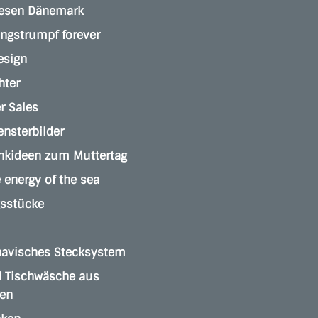
jesen Dänemark
angstrumpf forever
esign
hter
 Sales
ensterbilder
nkideen zum Muttertag
e energy of the sea
gsstücke
navisches Stecksystem
 Tischwäsche aus
en