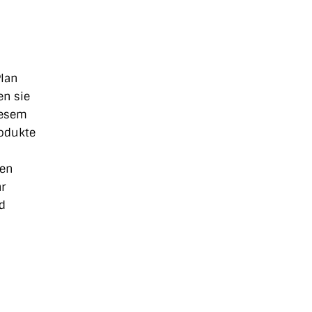
Plan
en sie
iesem
rodukte
nen
hr
nd