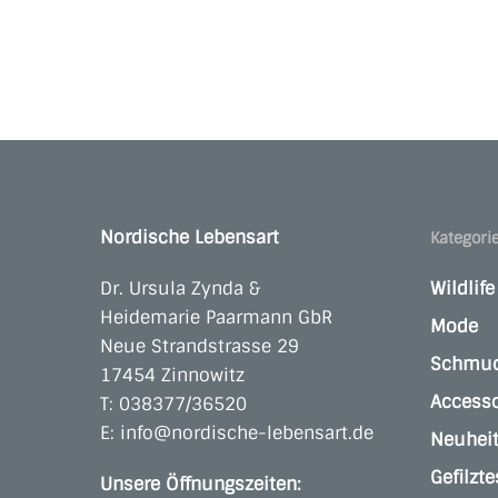
Nordische Lebensart
Kategori
Dr. Ursula Zynda &
Wildlif
Heidemarie Paarmann GbR
Mode
Neue Strandstrasse 29
Schmu
17454 Zinnowitz
Accesso
T:
038377/36520
E:
info@nordische-lebensart.de
Neuhei
Gefilzte
Unsere Öffnungszeiten: