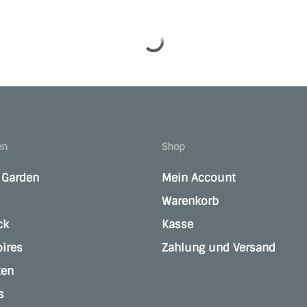
en
Shop
e Garden
Mein Account
Warenkorb
ck
Kasse
ires
Zahlung und Versand
ten
s