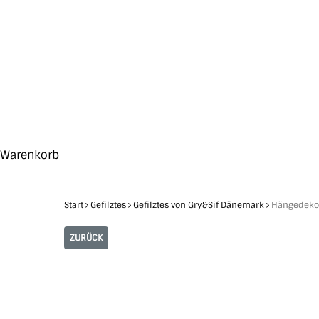
Skip
to
main
content
Search
Hit enter to search or ESC to close
Close
Warenkorb
Cart
Start
Gefilztes
Gefilztes von Gry&Sif Dänemark
Hängedekor
ZURÜCK