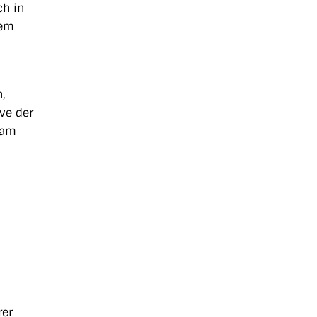
ch in
dem
,
ve der
eam
rer