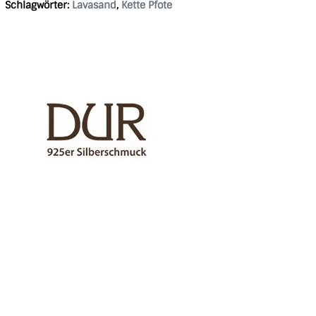
Schlagwörter:
Lavasand
,
Kette Pfote