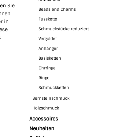
ben Sie
Beads and Charms
Ihnen
Fusskette
r in
iese
Schmuckstücke reduziert
s
Vergoldet
Anhänger
Basisketten
Ohrringe
Ringe
Schmuckketten
Bernsteinschmuck
Holzschmuck
Accessoires
Neuheiten