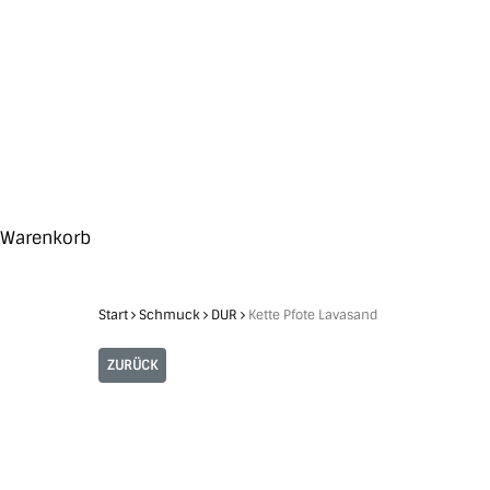
Skip
to
main
content
Search
Hit enter to search or ESC to close
Close
Warenkorb
Cart
Start
Schmuck
DUR
Kette Pfote Lavasand
ZURÜCK