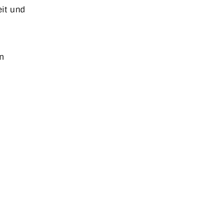
eit und
n