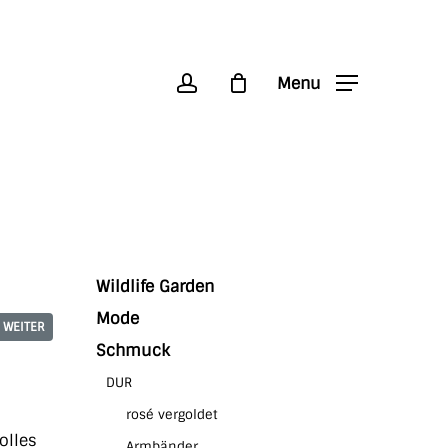
account
Menu
Wildlife Garden
Mode
WEITER
Schmuck
DUR
rosé vergoldet
olles
Armbänder