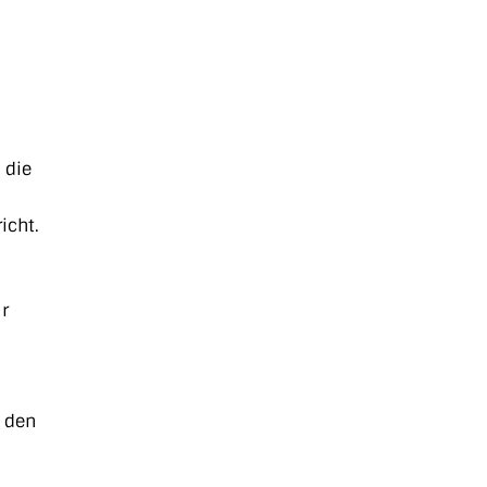
 die
icht.
r
r den