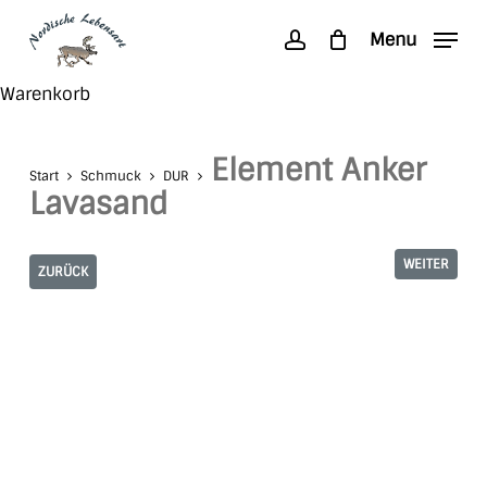
Skip
Menu
to
account
main
Search
Close
Warenkorb
content
Cart
Element Anker
Start
Schmuck
DUR
Lavasand
WEITER
ZURÜCK