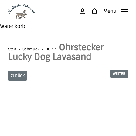
Skip
Menu
to
account
main
Search
Close
Warenkorb
content
Cart
Ohrstecker
Start
Schmuck
DUR
Lucky Dog Lavasand
WEITER
ZURÜCK