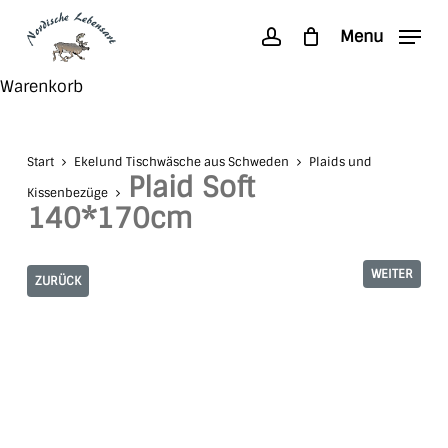
Skip
Menu
to
account
main
Search
Close
Warenkorb
content
Cart
Start
Ekelund Tischwäsche aus Schweden
Plaids und
Plaid Soft
Kissenbezüge
140*170cm
WEITER
ZURÜCK