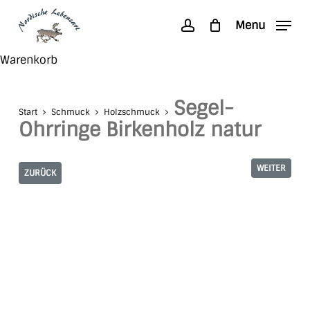
Skip
Menu
to
account
main
Search
Close
Warenkorb
content
Cart
Segel-
Start
Schmuck
Holzschmuck
Ohrringe Birkenholz natur
WEITER
ZURÜCK