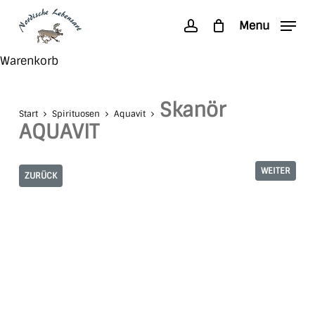
Skip
Menu
to
account
main
Search
Close
Warenkorb
content
Cart
Skanör
Start
Spirituosen
Aquavit
AQUAVIT
WEITER
ZURÜCK