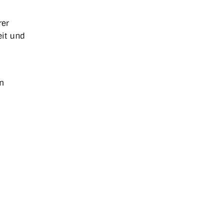
rer
eit und
n