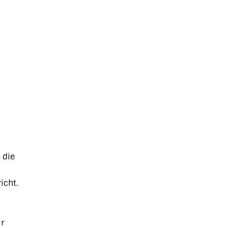
 die
icht.
r