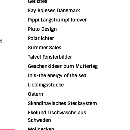
Gefilztes
Kay Bojesen Dänemark
Pippi Langstrumpf forever
Pluto Design
Polarlichter
d
Summer Sales
Talvel Fensterbilder
Geschenkideen zum Muttertag
Inis-the energy of the sea
Lieblingsstücke
Ostern
Skandinavisches Stecksystem
Ekelund Tischwäsche aus
Schweden
Wolldecken