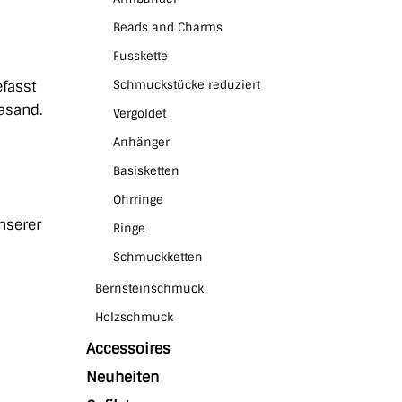
Beads and Charms
Fusskette
fasst
Schmuckstücke reduziert
asand.
Vergoldet
Anhänger
Basisketten
s
Ohrringe
nserer
Ringe
Schmuckketten
Bernsteinschmuck
Holzschmuck
Accessoires
Neuheiten