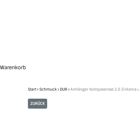
Skip
to
main
content
Search
Hit enter to search or ESC to close
Close
Warenkorb
Cart
Start
Schmuck
DUR
Anhänger Kompassrose 2.0 Zirkonia 
ZURÜCK