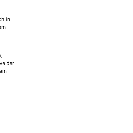
ch in
dem
,
ve der
eam