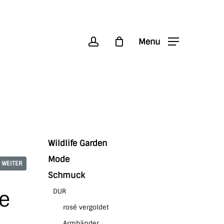
account
Menu
Wildlife Garden
Mode
WEITER
Schmuck
e
DUR
rosé vergoldet
Armbänder