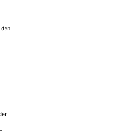
r den
der
–