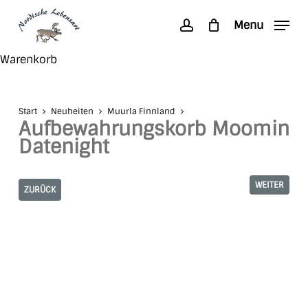
Skip
Menu
to
account
main
Search
Close
Warenkorb
content
Cart
Start
Neuheiten
Muurla Finnland
Aufbewahrungskorb Moomin
Datenight
WEITER
ZURÜCK