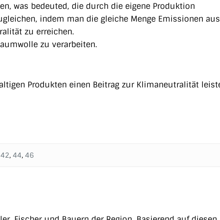
hen, was bedeuted, die durch die eigene Produktion
ugleichen, indem man die gleiche Menge Emissionen aus
lität zu erreichen.
Baumwolle zu verarbeiten.
ltigen Produkten einen Beitrag zur Klimaneutralität leis
,
42
,
44
,
46
er, Fischer und Bauern der Region. Basierend auf diesen