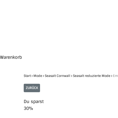
Skip
to
main
content
Search
Hit enter to search or ESC to close
Close
Warenkorb
Cart
Start
Mode
Seasalt Cornwall
Seasalt reduzierte Mode
Emi
ZURÜCK
Du sparst
30%