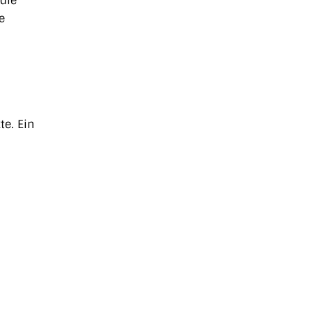
 die
e
te. Ein
.