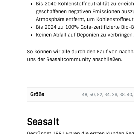
Bis 2040 Kohlenstoffneutralität zu erreic
geschaffenen negativen Emissionen ausz
Atmosphäre entfernt, um Kohlenstoffneutra
Bis 2024 zu 100% Gots-zertifizierte Bio-
Keinen Abfall auf Deponien zu verbringen.
So können wir alle durch den Kauf von nachha
uns der Seasaltcommunity anschließen.
Größe
48
,
50
,
52
,
34
,
36
,
38
,
40
Seasalt
Gegründet 1981 waren die ersten Kunden Segl