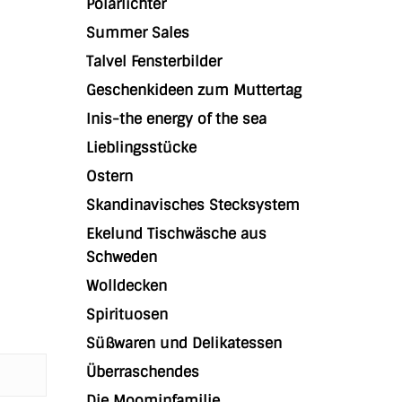
Polarlichter
Summer Sales
Talvel Fensterbilder
Geschenkideen zum Muttertag
Inis-the energy of the sea
Lieblingsstücke
Ostern
Skandinavisches Stecksystem
Ekelund Tischwäsche aus
Schweden
Wolldecken
Spirituosen
Süßwaren und Delikatessen
Überraschendes
Die Moominfamilie