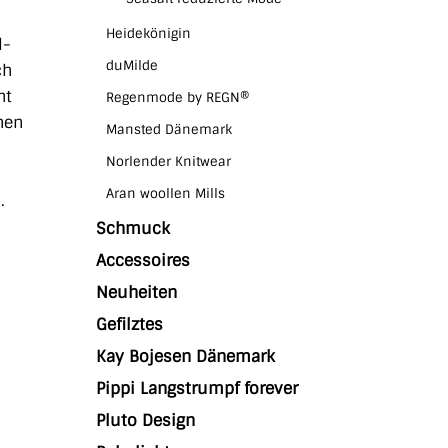
Heidekönigin
l-
duMilde
ch
ht
Regenmode by REGN®
chen
Mansted Dänemark
Norlender Knitwear
Aran woollen Mills
.
Schmuck
Accessoires
Neuheiten
Gefilztes
Kay Bojesen Dänemark
Pippi Langstrumpf forever
Pluto Design