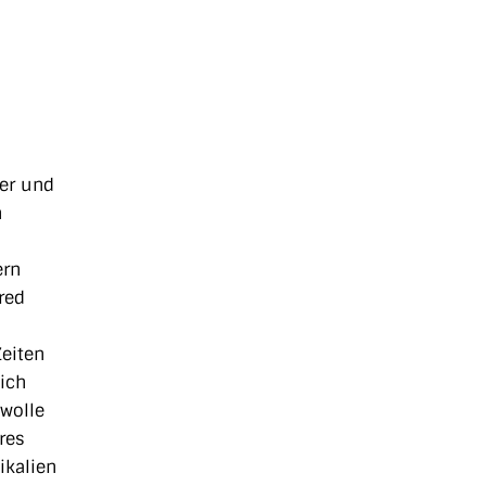
ner und
n
ern
red
Zeiten
eich
wolle
res
ikalien