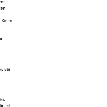
mmt
den
 Kiefer
on
r. Bei
en,
iefert