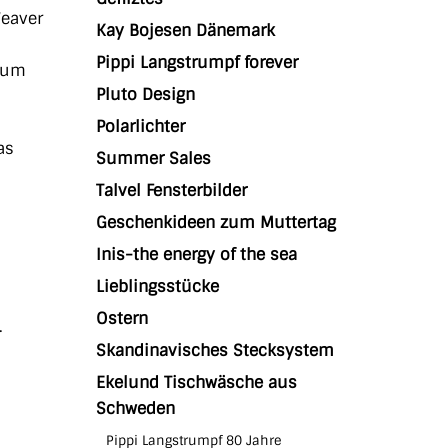
Weaver
Kay Bojesen Dänemark
Pippi Langstrumpf forever
n um
Pluto Design
Polarlichter
as
Summer Sales
Talvel Fensterbilder
Geschenkideen zum Muttertag
Inis-the energy of the sea
Lieblingsstücke
Ostern
.
Skandinavisches Stecksystem
Ekelund Tischwäsche aus
Schweden
Pippi Langstrumpf 80 Jahre