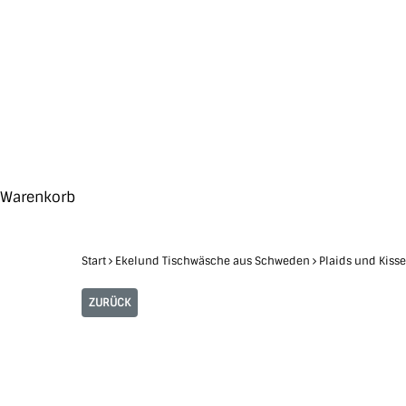
Skip
to
main
content
Search
Hit enter to search or ESC to close
Close
Warenkorb
Cart
Start
Ekelund Tischwäsche aus Schweden
Plaids und Kiss
ZURÜCK