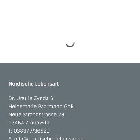
Nordische Lebensart
Dr. Ursula Zynda &
Heidemarie Paarmann GbR
Neue Strandstrasse 29
17454 Zinnowitz
T:
038377/36520
E:
info@nordische-lebensart.de