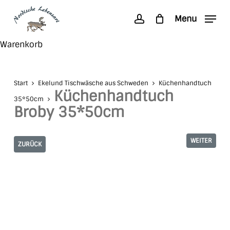
Skip
Menu
to
account
main
Search
Close
Warenkorb
content
Cart
Start
Ekelund Tischwäsche aus Schweden
Küchenhandtuch
Küchenhandtuch
35*50cm
Broby 35*50cm
WEITER
ZURÜCK