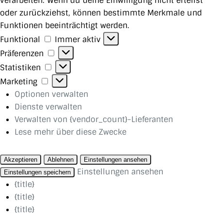
verarbeiten. Wenn du deine Einwilligung nicht erteilst
oder zurückziehst, können bestimmte Merkmale und
Funktionen beeinträchtigt werden.
Funktional
Funktional
Immer aktiv
Präferenzen
Präferenzen
Statistiken
Statistiken
Marketing
Marketing
Optionen verwalten
Dienste verwalten
Verwalten von {vendor_count}-Lieferanten
Lese mehr über diese Zwecke
Akzeptieren
Ablehnen
Einstellungen ansehen
Einstellungen ansehen
Einstellungen speichern
{title}
{title}
{title}