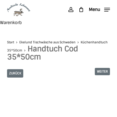
Skip
Menu
to
account
main
Search
Close
Warenkorb
content
Cart
Start
Ekelund Tischwäsche aus Schweden
Küchenhandtuch
Handtuch Cod
35*50cm
35*50cm
WEITER
ZURÜCK