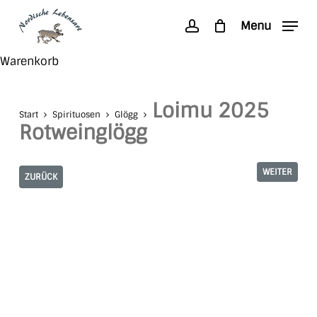
Skip
Menu
to
account
main
Search
Close
Warenkorb
content
Cart
Loimu 2025
Start
Spirituosen
Glögg
Rotweinglögg
WEITER
ZURÜCK