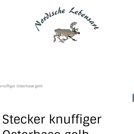
knuffiger Osterhase gelb
Stecker knuffiger