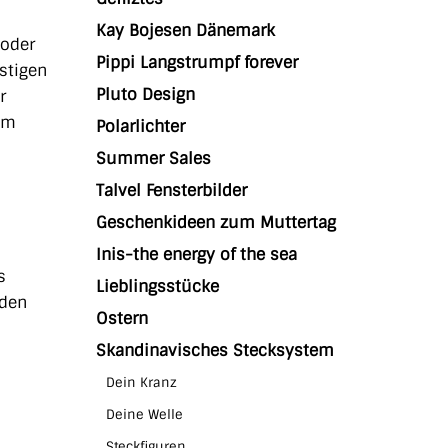
Kay Bojesen Dänemark
 oder
Pippi Langstrumpf forever
stigen
Pluto Design
r
em
Polarlichter
Summer Sales
Talvel Fensterbilder
Geschenkideen zum Muttertag
Inis-the energy of the sea
s
Lieblingsstücke
rden
Ostern
Skandinavisches Stecksystem
Dein Kranz
Deine Welle
Steckfiguren