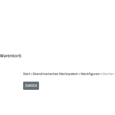
Skip
to
main
content
Search
Hit enter to search or ESC to close
Close
Warenkorb
Cart
Start
Skandinavisches Stecksystem
Steckfiguren
Stecker 
ZURÜCK