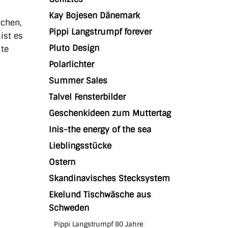
Kay Bojesen Dänemark
uchen,
Pippi Langstrumpf forever
ist es
Pluto Design
ute
Polarlichter
Summer Sales
Talvel Fensterbilder
Geschenkideen zum Muttertag
Inis-the energy of the sea
Lieblingsstücke
Ostern
Skandinavisches Stecksystem
Ekelund Tischwäsche aus
Schweden
Pippi Langstrumpf 80 Jahre