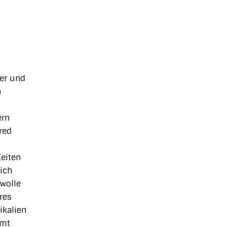
ner und
n
ern
red
Zeiten
eich
wolle
res
ikalien
mmt