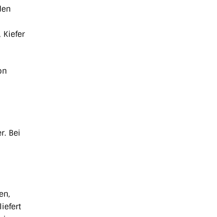
den
 Kiefer
on
r. Bei
en,
iefert