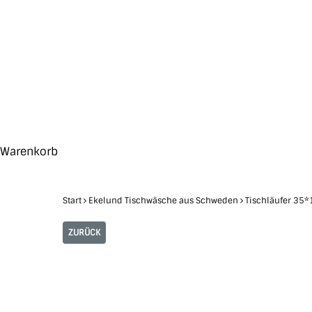
Skip
to
main
content
Search
Hit enter to search or ESC to close
Close
Warenkorb
Cart
Start
Ekelund Tischwäsche aus Schweden
Tischläufer 3
ZURÜCK