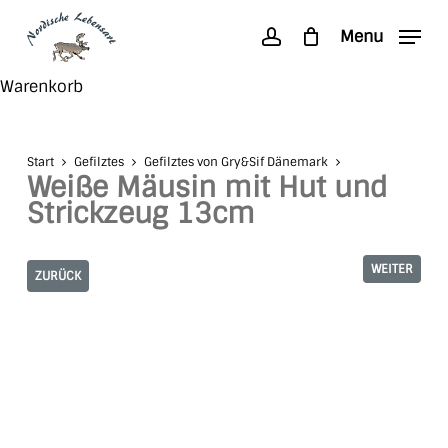
Skip
Menu
to
account
main
Search
Close
Warenkorb
content
Cart
Start
Gefilztes
Gefilztes von Gry&Sif Dänemark
Weiße Mäusin mit Hut und
Strickzeug 13cm
WEITER
ZURÜCK