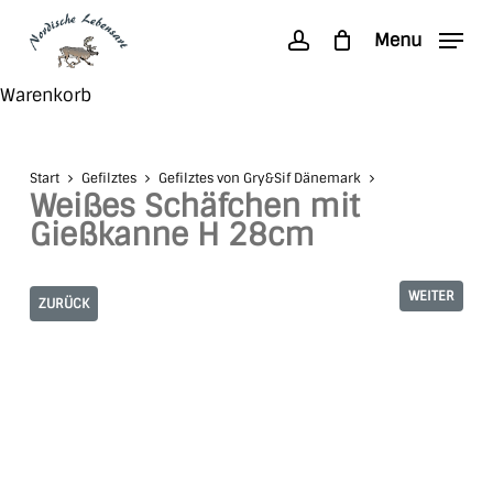
Skip
Menu
to
account
main
Search
Close
Warenkorb
content
Cart
Start
Gefilztes
Gefilztes von Gry&Sif Dänemark
Weißes Schäfchen mit
Gießkanne H 28cm
WEITER
ZURÜCK