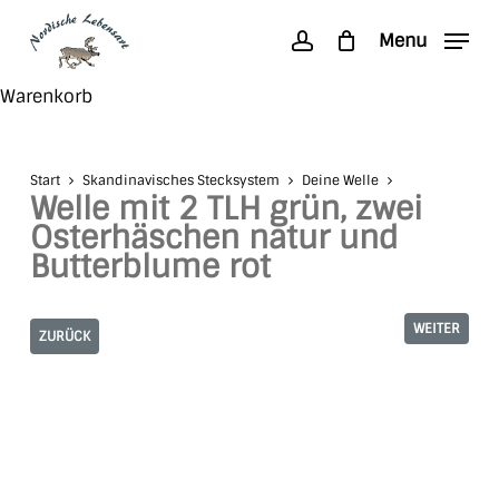
Skip
Menu
to
account
main
Search
Close
Warenkorb
content
Cart
Start
Skandinavisches Stecksystem
Deine Welle
Welle mit 2 TLH grün, zwei
Osterhäschen natur und
Butterblume rot
WEITER
ZURÜCK