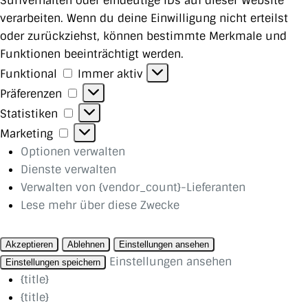
Surfverhalten oder eindeutige IDs auf dieser Website
verarbeiten. Wenn du deine Einwilligung nicht erteilst
oder zurückziehst, können bestimmte Merkmale und
Funktionen beeinträchtigt werden.
Funktional
Funktional
Immer aktiv
Präferenzen
Präferenzen
Statistiken
Statistiken
Marketing
Marketing
Optionen verwalten
Dienste verwalten
Verwalten von {vendor_count}-Lieferanten
Lese mehr über diese Zwecke
Akzeptieren
Ablehnen
Einstellungen ansehen
Einstellungen ansehen
Einstellungen speichern
{title}
{title}