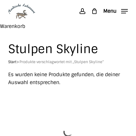
Skip
Menu
to
account
main
Search
Close
Warenkorb
content
Cart
Stulpen Skyline
Start
Produkte verschlagwortet mit „Stulpen Skyline“
Es wurden keine Produkte gefunden, die deiner
Auswahl entsprechen.