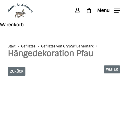
Skip
Menu
to
account
main
Search
Close
Warenkorb
content
Cart
Start
Gefilztes
Gefilztes von Gry&Sif Dänemark
Hängedekoration Pfau
WEITER
ZURÜCK