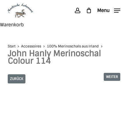
Skip
Menu
to
account
main
Search
Close
Warenkorb
content
Cart
Start
Accessoires
100% Merinoschals aus Irland
John Hanly Merinoschal
Colour 114
WEITER
ZURÜCK