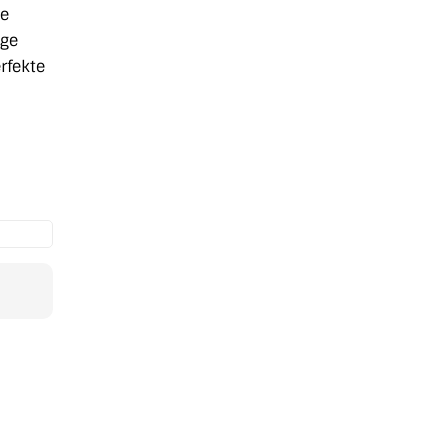
ne
ige
rfekte