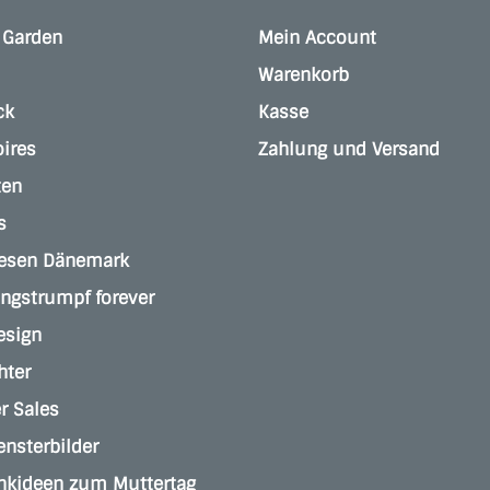
e Garden
Mein Account
Warenkorb
ck
Kasse
ires
Zahlung und Versand
ten
s
jesen Dänemark
angstrumpf forever
esign
hter
 Sales
ensterbilder
nkideen zum Muttertag