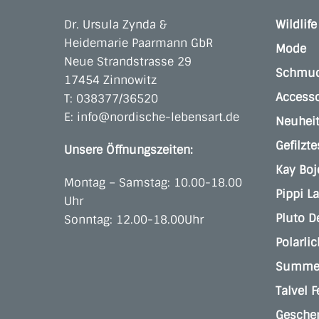
Dr. Ursula Zynda &
Wildlif
Heidemarie Paarmann GbR
Mode
Neue Strandstrasse 29
Schmu
17454 Zinnowitz
Accesso
T:
038377/36520
E:
info@nordische-lebensart.de
Neuhei
Gefilzte
Unsere Öffnungszeiten:
Kay Bo
Montag – Samstag: 10.00-18.00
Pippi L
Uhr
Pluto D
Sonntag: 12.00-18.00Uhr
Polarlic
Summer
Talvel F
Gesche