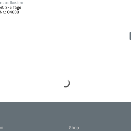
rsandkosten
eit:
3-5 Tage
-Nr.: O4888
en
Shop