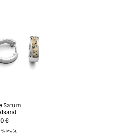
e Saturn
ndsand
00
€
9 % MwSt.