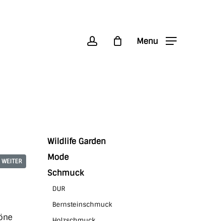
account
Menu
Wildlife Garden
Mode
WEITER
Schmuck
DUR
Bernsteinschmuck
höne
Holzschmuck