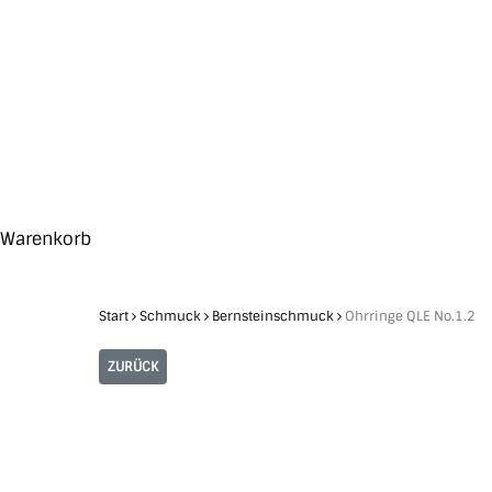
Skip
to
main
content
Search
Hit enter to search or ESC to close
Close
Warenkorb
Cart
Start
Schmuck
Bernsteinschmuck
Ohrringe QLE No.1.2
ZURÜCK