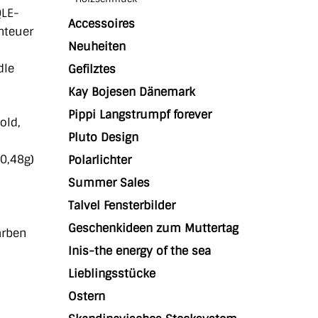
QLE-
Accessoires
nteuer
Neuheiten
dle
Gefilztes
Kay Bojesen Dänemark
Pippi Langstrumpf forever
old,
Pluto Design
 0,48g)
Polarlichter
Summer Sales
Talvel Fensterbilder
Geschenkideen zum Muttertag
arben
Inis-the energy of the sea
Lieblingsstücke
Ostern